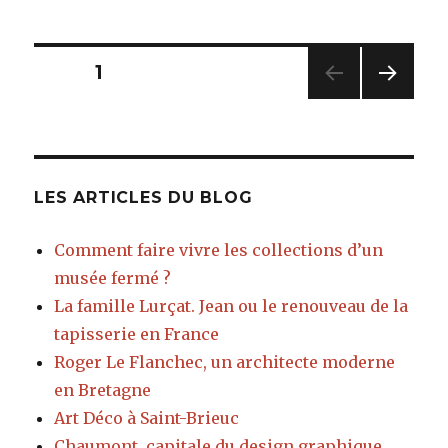
Pagination
PAGE
1
PAG
des
E
SUIV
publications
ANT
E
LES ARTICLES DU BLOG
Comment faire vivre les collections d’un
musée fermé ?
La famille Lurçat. Jean ou le renouveau de la
tapisserie en France
Roger Le Flanchec, un architecte moderne
en Bretagne
Art Déco à Saint-Brieuc
Chaumont, capitale du design graphique